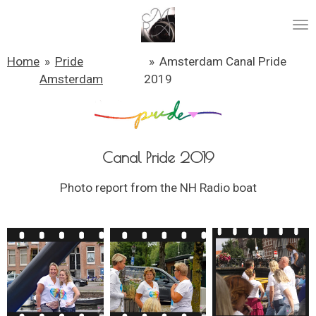
Ga
direct
naar
Home
»
Pride
»
Amsterdam Canal Pride
de
Amsterdam
2019
hoofdinhoud
Canal Pride 2019
Photo report from the NH Radio boat